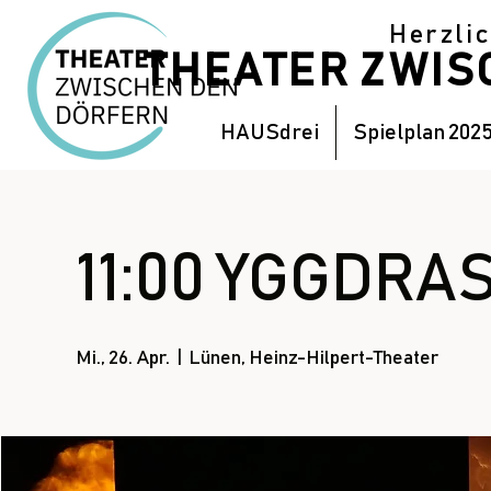
Herzli
THEATER ZWI
HAUSdrei
Spielplan 202
11:00 YGGDRASI
Mi., 26. Apr.
  |  
Lünen, Heinz-Hilpert-Theater