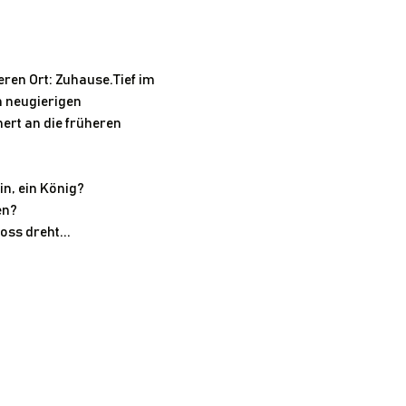
en Ort: Zuhause.Tief im 
n neugierigen 
ert an die früheren 
n, ein König?
en?
oss dreht...