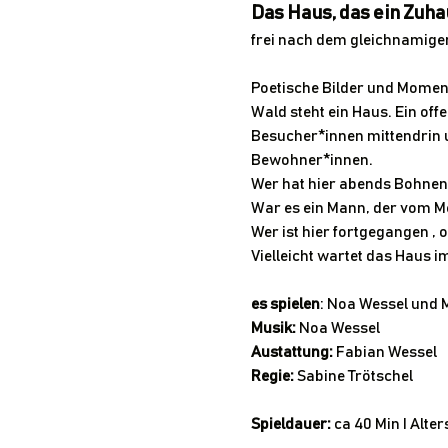
Das Haus, das ein Zuh
frei nach dem gleichnamigen
Poetische Bilder und Momen
Wald steht ein Haus. Ein off
Besucher*innen mittendrin u
Bewohner*innen.
Wer hat hier abends Bohnen
War es ein Mann, der vom Me
Wer ist hier fortgegangen ,
Vielleicht wartet das Haus i
es spielen
: Noa Wessel und 
Musik: 
Noa Wessel
Austattung:
 Fabian Wessel
Regie:
 Sabine Trötschel
​Spieldauer:
 ca 40 Min I Alt