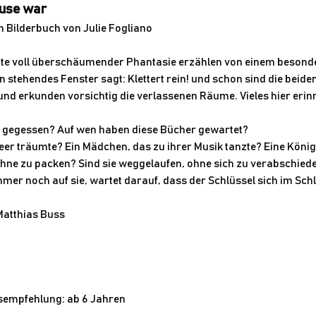
ause war
 Bilderbuch von Julie Fogliano
te voll überschäumender Phantasie erzählen von einem besonder
en stehendes Fenster sagt: Klettert rein! und schon sind die beide
nd erkunden vorsichtig die verlassenen Räume. Vieles hier erinn
 gegessen? Auf wen haben diese Bücher gewartet? 
er träumte? Ein Mädchen, das zu ihrer Musik tanzte? Eine Königi
 ohne zu packen? Sind sie weggelaufen, ohne sich zu verabschied
mmer noch auf sie, wartet darauf, dass der Schlüssel sich im Schl
Matthias Buss
ersempfehlung: ab 6 Jahren