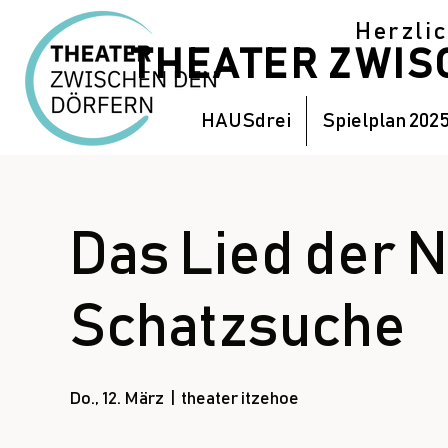
Herzli
THEATER ZWI
HAUSdrei
Spielplan 202
Das Lied der N
Schatzsuche
Do., 12. März
  |  
theater itzehoe