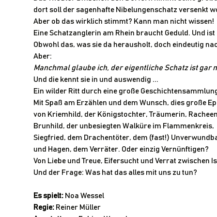
dort soll der sagenhafte Nibelungenschatz versenkt w
Aber ob das wirklich stimmt? Kann man nicht wissen!
Eine Schatzanglerin am Rhein braucht Geduld. Und ist
Obwohl das, was sie da herausholt, doch eindeutig nac
Aber:
Manchmal glaube ich, der eigentliche Schatz ist gar
Und die kennt sie in und auswendig ...
Ein wilder Ritt durch eine große Geschichtensammlun
Mit Spaß am Erzählen und dem Wunsch, dies große Epo
von Kriemhild, der Königstochter, Träumerin, Racheen
Brunhild, der unbesiegten Walküre im Flammenkreis,
Siegfried, dem Drachentöter, dem (fast!) Unverwundb
und Hagen, dem Verräter. Oder einzig Vernünftigen?
Von Liebe und Treue, Eifersucht und Verrat zwischen 
Und der Frage: Was hat das alles mit uns zu tun?
Es spielt: 
Noa Wessel
Regie: 
Reiner Müller