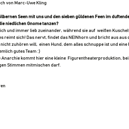
ch von Marc-Uwe Kling
 silbernen Seen mit uns und den sieben güldenen Feen im duftend
die niedlichen Gnome tanzen?
klich und immer lieb zueinander, während sie auf  weißen Kusche
s reimt sich! Das nervt, findet das NEINhorn und bricht aus aus 
 nicht zuhören will,  einen Hund, dem alles schnuppe ist und eine
emlich gutes Team :)
e Anarchie kommt hier eine kleine  Figurentheaterproduktion, be
igen Stimmen mitmischen darf.
ren