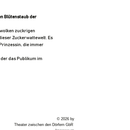
en Blütenstaub der 
lwolken zuckrigen 
dieser Zuckerwattewelt. Es 
 Prinzessin, die immer 
i der das Publikum im 
© 2026
by
Theater zwischen den Dörfern GbR