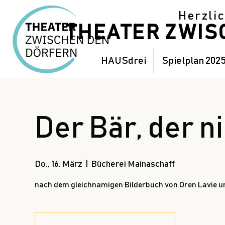
Herzli
THEATER ZWI
HAUSdrei
Spielplan 202
Der Bär, der n
Do., 16. März
  |  
Bücherei Mainaschaff
nach dem gleichnamigen Bilderbuch von Oren Lavie u