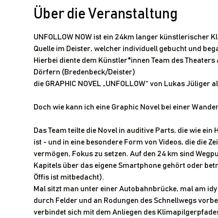
Über die Veranstaltung
UNFOLLOW NOW ist ein 24km langer künstlerischer Kli
Quelle im Deister, welcher individuell gebucht und b
Hierbei diente dem Künstler*innen Team des Theaters
Dörfern (Bredenbeck/Deister) 
die GRAPHIC NOVEL „UNFOLLOW“ von Lukas Jüliger al
Doch wie kann ich eine Graphic Novel bei einer Wande
Das Team teilte die Novel in auditive Parts, die wie e
ist - und in eine besondere Form von Videos, die die 
vermögen, Fokus zu setzen. Auf den 24 km sind Wegpunk
Kapitels über das eigene Smartphone gehört oder bet
Öffis ist mitbedacht).
Mal sitzt man unter einer Autobahnbrücke, mal am idyl
durch Felder und an Rodungen des Schnellwegs vorbei m
verbindet sich mit dem Anliegen des Klimapilgerpfad