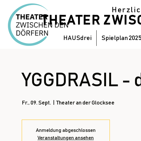
Herzli
THEATER ZWI
HAUSdrei
Spielplan 202
YGGDRASIL - d
Fr., 09. Sept.
  |  
Theater an der Glocksee
Anmeldung abgeschlossen
Veranstaltungen ansehen